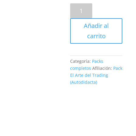
Pack
El
Arte
Añadir al
del
Trading:
carrito
Curso
en
Video
Categoría:
Packs
cantidad
completos
Afiliación:
Pack
El Arte del Trading
(Autodidacta)