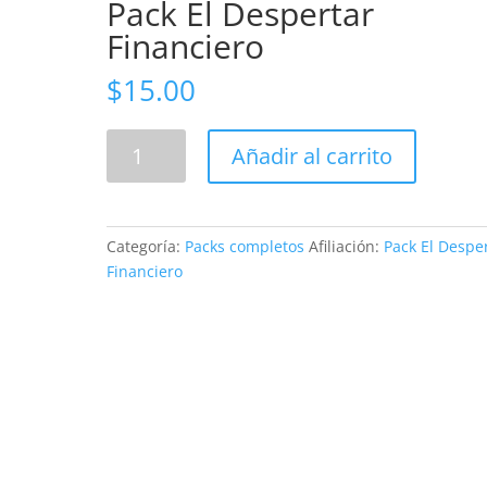
Pack El Despertar
Financiero
$
15.00
Pack
Añadir al carrito
El
Despertar
Financiero
cantidad
Categoría:
Packs completos
Afiliación:
Pack El Despe
Financiero