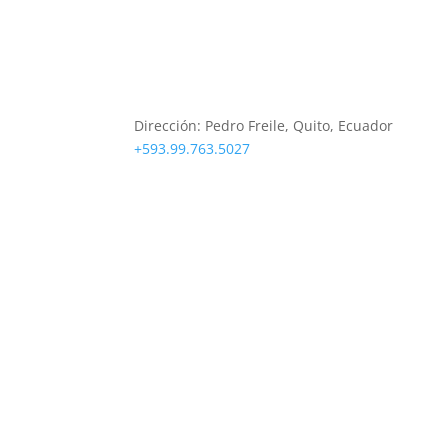
Sobre Nosotros
Dirección:
Pedro Freile, Quito, Ecuador
+593.99.763.5027
soporte@deeptradeacademy.com