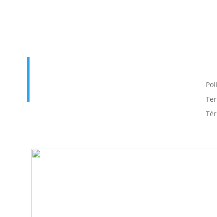
Enlace útil
T
p
Inicio
Contacto
Pol
Cursos
Iniciar Sesión
Ter
Tér