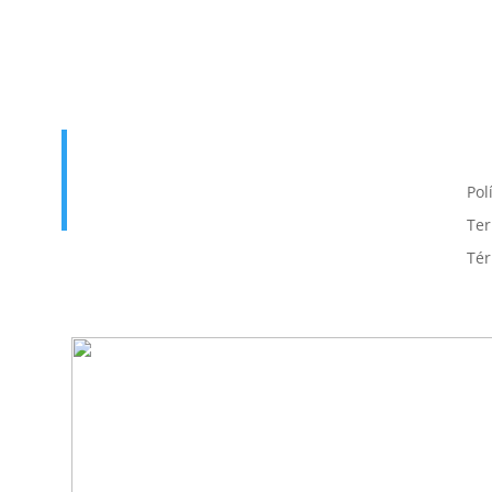
Enlace útil
T
p
Inicio
Contacto
Pol
Cursos
Iniciar Sesión
Ter
Tér