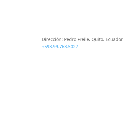
Sobre Nosotros
Dirección:
Pedro Freile, Quito, Ecuador
+593.99.763.5027
soporte@deeptradeacademy.com