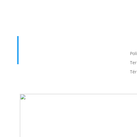
Enlace útil
T
p
Inicio
Contacto
Pol
Cursos
Iniciar Sesión
Ter
Tér