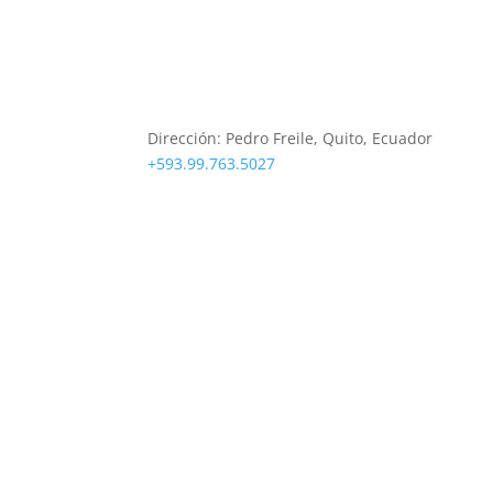
Sobre Nosotros
Dirección:
Pedro Freile, Quito, Ecuador
+593.99.763.5027
soporte@deeptradeacademy.com