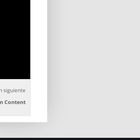
Lesson
n siguiente
5
n Content
within
section
Create