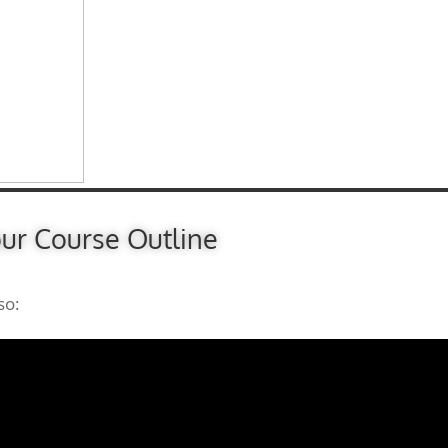
our Course Outline
so: