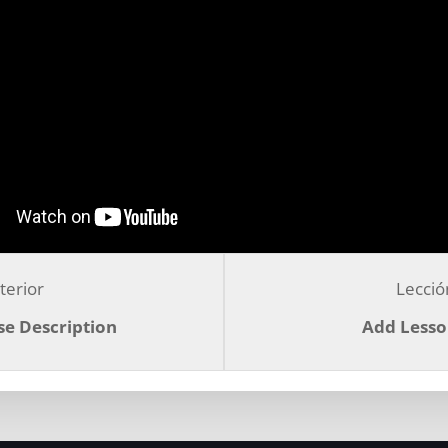
Lesson
terior
Lecció
3
e Description
Add Lesso
within
section
Create