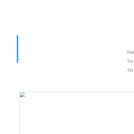
Enlace útil
T
p
Inicio
Contacto
Pol
Cursos
Iniciar Sesión
Ter
Tér