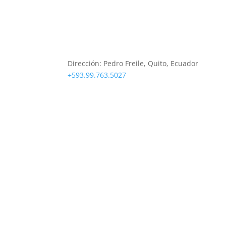
Sobre Nosotros
Dirección:
Pedro Freile, Quito, Ecuador
+593.99.763.5027
soporte@deeptradeacademy.com