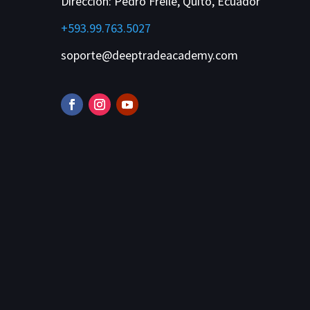
Dirección:
Pedro Freile, Quito, Ecuador
+593.99.763.5027
soporte@deeptradeacademy.com