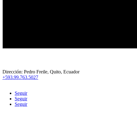
Sobre Nosotros
Dirección:
Pedro Freile, Quito, Ecuador
+593.99.763.5027
soporte@deeptradeacademy.com
Seguir
Seguir
Seguir
Enlace útil
Inicio
Contacto